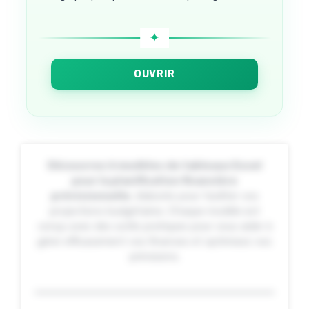
OUVRIR
Découvrez 6 modèles de tableaux Excel
pour la planification financière
prévisionnelle
, élaborés pour faciliter vos
projections budgétaires. Chaque modèle est
conçu avec des outils pratiques pour vous aider à
gérer efficacement vos finances et optimisez vos
prévisions.