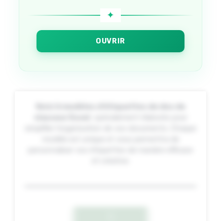
OUVRIR
Voici 6 modèles d’étiquettes de dos de
classeur Excel
, spécialement élaborés pour
simplifier l’organisation de vos documents. Chaque
modèle est unique et vous permettra de
personnaliser vos étiquettes de manière efficace
et créative.
1