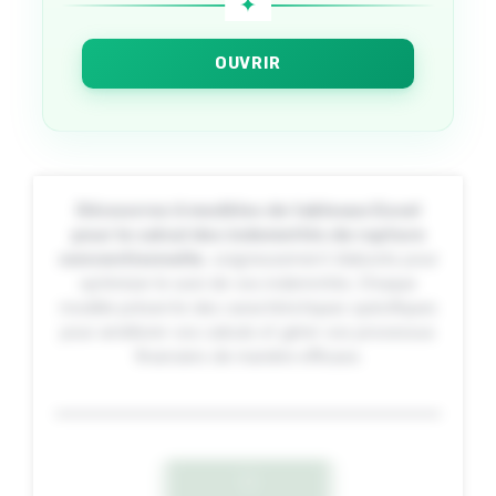
OUVRIR
Découvrez 6 modèles de tableaux Excel
pour le calcul des indemnités de rupture
conventionnelle
, soigneusement élaborés pour
optimiser le suivi de vos indemnités. Chaque
modèle présente des caractéristiques spécifiques
pour améliorer vos calculs et gérer vos processus
financiers de manière efficace.
1