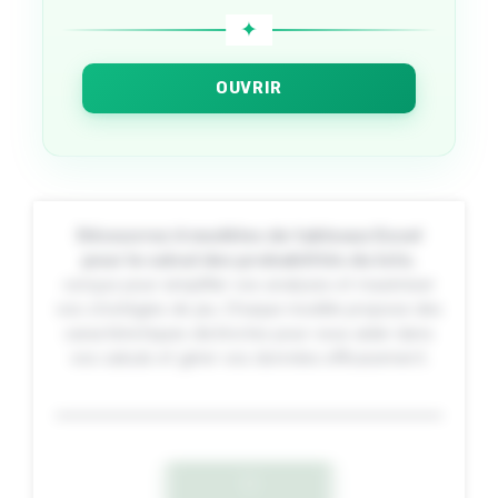
OUVRIR
Découvrez 6 modèles de tableaux Excel
pour le calcul des probabilités du loto
,
conçus pour simplifier vos analyses et maximiser
vos stratégies de jeu. Chaque modèle propose des
caractéristiques distinctes pour vous aider dans
vos calculs et gérer vos données efficacement.
1